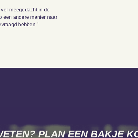
n ver meegedacht in de
op een andere manier naar
evraagd hebben.”
ETEN? PLAN EEN BAKJE KO