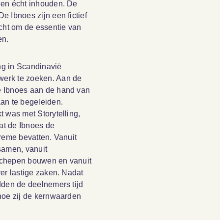
den écht inhouden. De
 Ibnoes zijn een fictief
acht om de essentie van
en.
g in Scandinavië
erk te zoeken. Aan de
e Ibnoes aan de hand van
an te begeleiden.
 was met Storytelling,
t de Ibnoes de
reme bevatten. Vanuit
samen, vanuit
schepen bouwen en vanuit
er lastige zaken. Nadat
dden de deelnemers tijd
hoe zij de kernwaarden