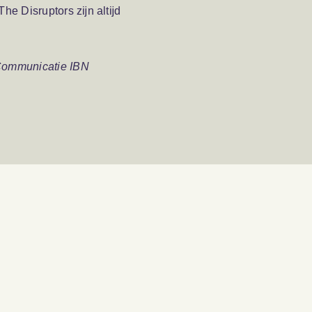
. The Disruptors zĳn altĳd
 Communicatie IBN