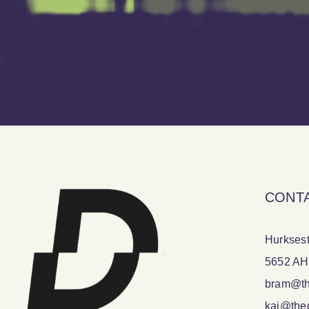
CONT
Hurksest
5652 AH
bram@the
kai@thed